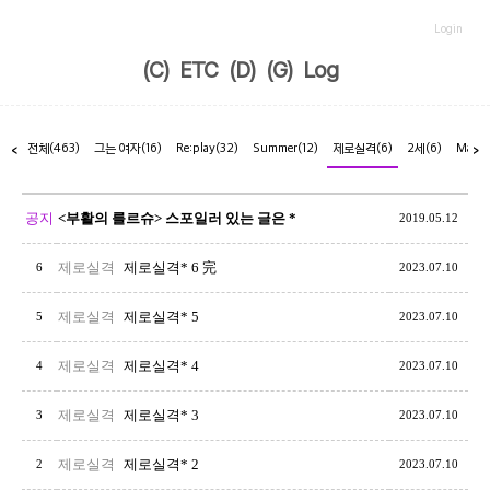
Login
(C)
ETC
(D)
(G)
Log
전체
(463)
그는 여자
(16)
Re:play
(32)
Summer
(12)
제로실격
(6)
2세
(6)
Marr
<
>
공지
<부활의 를르슈> 스포일러 있는 글은 *
2019.05.12
제로실격
제로실격* 6 完
6
2023.07.10
제로실격
제로실격* 5
5
2023.07.10
제로실격
제로실격* 4
4
2023.07.10
제로실격
제로실격* 3
3
2023.07.10
제로실격
제로실격* 2
2
2023.07.10