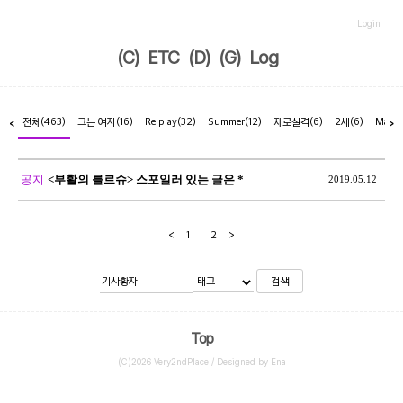
Login
(C)
ETC
(D)
(G)
Log
전체
(463)
그는 여자
(16)
Re:play
(32)
Summer
(12)
제로실격
(6)
2세
(6)
Marr
<
>
공지
<부활의 를르슈> 스포일러 있는 글은 *
2019.05.12
<
1
2
>
검색
Top
(C)2026 Very2ndPlace / Designed by Ena