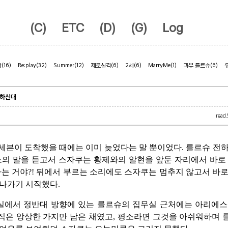
(C)
ETC
(D)
(G)
Log
자
(16)
Re:play
(32)
Summer
(12)
제로실격
(6)
2세
(6)
MarryMe
(1)
과부 를르슈
(6)
혼하신대
read.
세븐이 도착했을 때에는 이미 늦었다는 말 뿐이었다. 를르슈 전
노의 말을 듣고서 스자쿠는 황제와의 알현을 앞둔 자리에서 바로
가는 거야?! 뒤에서 부르는 소리에도 스자쿠는 멈추지 않고서 바
나가기 시작했다.
실에서 정반대 방향에 있는 를르슈의 집무실 근처에는 아리에스
직은 앙상한 가지만 남은 채였고, 평소라면 그것을 아쉬워하며 