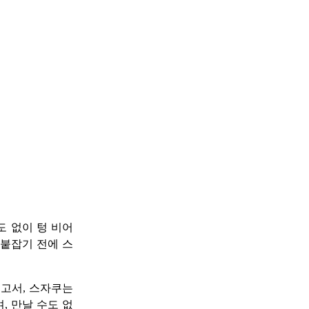
도 없이 텅 비어
 붙잡기 전에 스
르고서, 스자쿠는
, 만날 수도 없