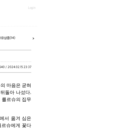
Login
유유상종
(14)
>
540 /
2024.02.15 23:37
하의 마음은 굳혀
 뒤돌아 나섰다.
로 를르슈의 집무
에서 옮겨 심은
를르슈에게 꽃다