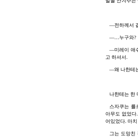
발을 안겨주는
—전하께서 
—…누구와?
—미레이 애
고 하셔서.
—왜 나한테
나한테는 한 
스자쿠는 를르
아무도 없었다.
어있었다. 마치
그는 도망친 