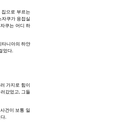
 집으로 부르는
 스자쿠가 응접실
스자쿠는 어디 하
브리타니아의 하얀
걸었다.
여러 가지로 힘이
놀러갔었고, 그들
 사건이 보통 일
다.