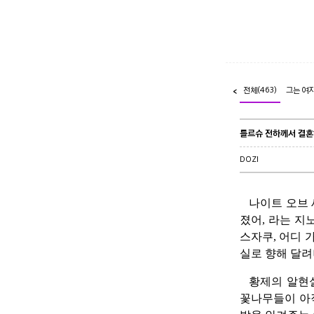
전체
(463)
그는 여
<
를르슈 전하께서 결
DOZI
나이트 오브 
졌어, 라는 지
스자쿠, 어디 
실로 향해 달려
황제의 알현
꽃나무들이 아