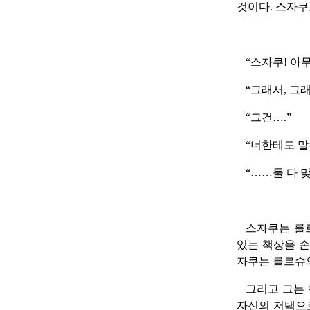
것이다. 스자쿠
“스자쿠! 아
“그래서, 그
“그건….”
“너한테도 말
“……둘 다 맞
스자쿠는 를르
있는 책상을 손
자쿠는 를르슈
그리고 그는 
자신의 저택으로