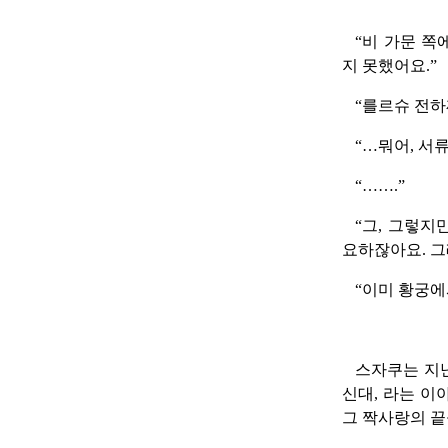
“비 가문 쪽
지 못했어요.”
“를르슈 전하
“…뭐어, 서
“…….”
“그, 그렇지
요하잖아요. 그
“이미 황궁에
스자쿠는 지
신대, 라는 
그 짝사랑의 끝