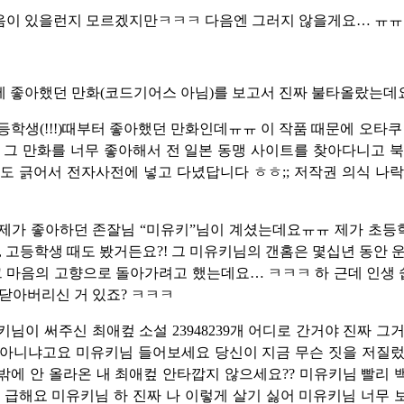
음이 있을런지 모르겠지만ㅋㅋㅋ 다음엔 그러지 않을게요… ㅠ
 좋아했던 만화(코드기어스 아님)를 보고서 진짜 불타올랐는데
등학생(!!!)때부터 좋아했던 만화인데ㅠㅠ 이 작품 때문에 오타쿠
 그 만화를 너무 좋아해서 전 일본 동맹 사이트를 찾아다니고 
도 긁어서 전자사전에 넣고 다녔답니다 ㅎㅎ;; 저작권 의식 나
제가 좋아하던 존잘님 “미유키”님이 계셨는데요ㅠㅠ 제가 초등학
, 고등학생 때도 봤거든요?! 그 미유키님의 갠홈은 몇십년 동안 
그 마음의 고향으로 돌아가려고 했는데요… ㅋㅋㅋ 하 근데 인생 
닫아버리신 거 있죠? ㅋㅋㅋ
키님이 써주신 최애컾 소설 23948239개 어디로 간거야 진짜 그
 아니냐고요 미유키님 들어보세요 당신이 지금 무슨 짓을 저질렀
 밖에 안 올라온 내 최애컾 안타깝지 않으세요?? 미유키님 빨리
 급해요 미유키님 하 진짜 나 이렇게 살기 싫어 미유키님 너무