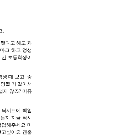
ㅠ
요.
 됐다고 해도 과
북마크 하고 엉성
락 간 초등학생이
생 때 보고, 중
운영될 거 같아서
쉽지 않죠? 미유
거 픽시브에 백업
는지 지금 픽시
 백업해주세요 미
 보고싶어요 갠홈