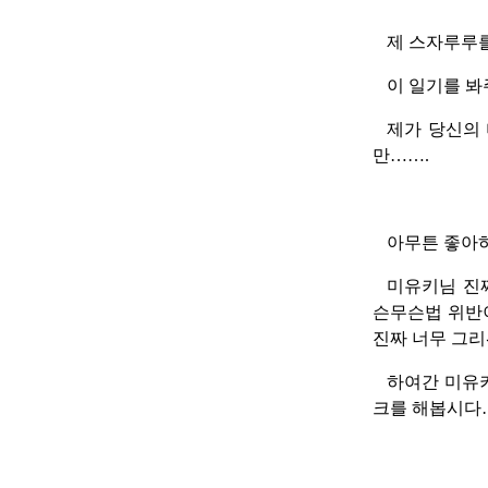
제 스자루루
이 일기를 
제가 당신의 
만…….
아무튼 좋아
미유키님 진짜
슨무슨법 위반
진짜 너무 그
하여간 미유
크를 해봅시다