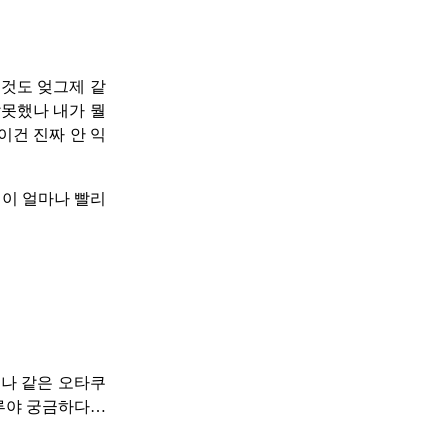
 것도 엊그제 같
잘못했나 내가 뭘
이건 진짜 안 익
년이 얼마나 빨리
 나 같은 오타쿠
루루야 궁금하다…