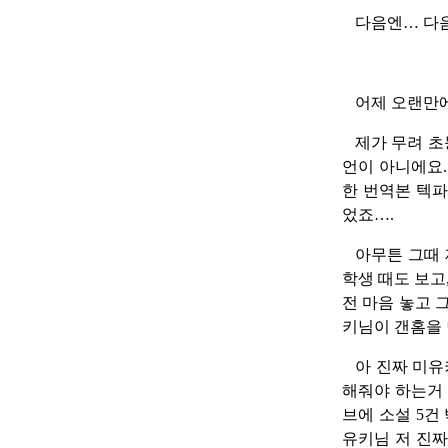
다음엔… 다
어제 오랜만에
제가 무려 초
언이 아니에요.
한 번역본 텍파
었죠….
아무튼 그때 
학생 때도 보고
전 마음 놓고 
키님이 갠홈을 
아 진짜 미유
해줘야 하는거
브에 소설 5건
유키님 저 진짜