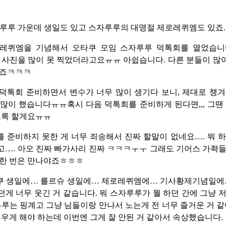
루루 가운데 생일도 있고 스자루루의 대명절 제로레퀴엠도 있죠.
로레퀴엠을 기념해서 오타쿠 모임 스자루루 덕톡회를 열었습니
 사진을 많이 못 찍었더라고요ㅠㅠ 아쉽습니다. 다른 분들이 
겠죠ㅋㅋㅋ
덕톡회 준비하면서 변수가 너무 많이 생기다 보니, 제대로 챙
많이 했습니다ㅠㅠ혹시 다음 덕톡회를 준비하게 된다면,,, 그땐
도록 할게요ㅠㅠ
를 준비하지 못한 게 너무 죄송해서 진짜 할말이 없네요…. 뭐 
…. 아오 진짜 빠가사리 진짜 ㅋㅋㅋㅜㅜ 그래도 기어스 가좍
에 한 번은 만나야죠ㅎㅎㅎ
쿠 생일에… 를르슈 생일에… 제로레퀴엠에… 기사황제기념일에…
게 너무 웃긴 거 같습니다. 뭐 스자루루가 뭘 하던 간에 그냥 
루루는 핑계고 그냥 님들이랑 만나서 노는게 전 너무 즐거운 거 같
돋우게 해야 하는데 이번엔 그게 잘 안된 거 같아서 속상했습니다.