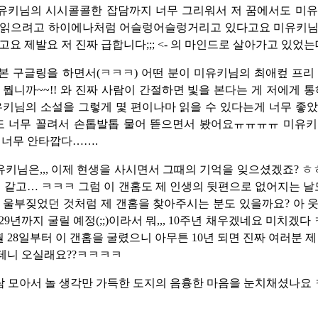
유키님의 시시콜콜한 잡담까지 너무 그리워서 저 꿈에서도 미유
 읽으려고 하이에나처럼 어슬렁어슬렁거리고 있다고요 미유키님
고요 제발요 저 진짜 급합니다;;; <- 의 마인드로 살아가고 있었는
본 구글링을 하면서(ㅋㅋㅋ) 어떤 분이 미유키님의 최애컾 프리
 뭡니까~~!! 와 진짜 사람이 간절하면 빛을 본다는 게 저에게 통
유키님의 소설을 그렇게 몇 편이나마 읽을 수 있다는게 너무 좋
글도 너무 꼴려서 손톱발톱 물어 뜯으면서 봤어요ㅠㅠㅠㅠ 미유키
 너무 안타깝다…….
키님은,,, 이제 현생을 사시면서 그때의 기억을 잊으셨겠죠? ㅎㅎ
거 같고… ㅋㅋㅋ 그럼 이 갠홈도 제 인생의 뒷편으로 없어지는 날
 울부짖었던 것처럼 제 갠홈을 찾아주시는 분도 있을까요? 아 
029년까지 굴릴 예정(;;)이라서 뭐,,, 10주년 채우겠네요 미치겠
4월 28일부터 이 갠홈을 굴렸으니 아무튼 10년 되면 진짜 여러분 제
테니 오실래요??ㅋㅋㅋㅋ
람 모아서 놀 생각만 가득한 도지의 음흉한 마음을 눈치채셨나요