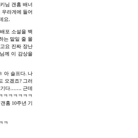
키님 갠홈 배너
 우라게에 들어
데요.
 배포 소설을 백
하는 말일 줄 몰
았고요 진짜 장난
님께 이 감상을
 아 슬프다. 나
도 오겠죠? 그러
웃기다……. 근데
다 ㅋㅋㅋㅋㅋㅋㅋ
 갠홈 10주년 기
 ㅋㅋ