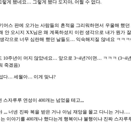
렇게 됐네요… 그렇게 됐다 도지야, 어쩔 수 없다.
기어스 판에 오가는 사람들의 흔적을 그리워하면서 우울해 했던
 왜 안 오시지 XX님은 왜 계폭하셨지 이런 생각으로 내가 뭔가 
생각으로 너무 심란해 했던 날들도… 익숙해지질 않네요 ㅋㅋㅋ
 10주년이 머지 않았네요… 앞으로 3~4년?이면… ㅋㅋㅋ (3~4
워 죽겠음)
섭다… 세월아… 이게 맞냐?
면 스자루루 연성이 400개는 넘었을 테고,,,
 ,,, 너넨 진짜 복을 받은 거냐 아님 재앙을 몰고 다니는 거냐….
먹는 이야기를 400개나 했다는게 행복이냐 불행이냐 진짜 스자