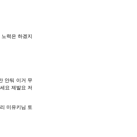
록 노력은 하겠지
만 안둬 이거 무
세요 제발요 저
리 미유키님 토