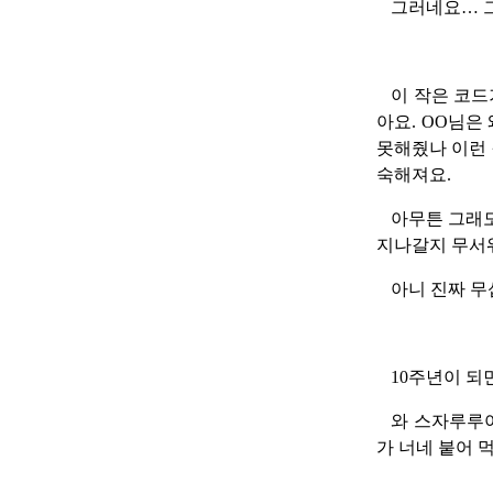
그러네요… 그
이 작은 코드
아요. OO님은
못해줬나 이런 
숙해져요.
아무튼 그래도
지나갈지 무서
아니 진짜 무
10주년이 되
와 스자루루야
가 너네 붙어 