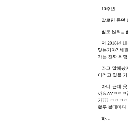
10주년…
말로만 듣던 
말도 않되,,,
저 2018년
맞는거야? 세
가는 진짜 위험
라고 말해봤자
이러고 있을 거
아니 근데 웃
까요???ㅋㅋ
가??? ㅋㅋ
활루 볼때마다
하…