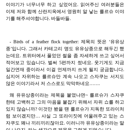
이야기가 너무너무 하고 싶었어요. 읽어주신 여러분들은
이제 저와 함께 산란지옥에서 영원히 알 낳는 를르슈 이야
기를 해주셔야합니다. 바들바들.
- Birds of a feather flock together: 제목의 뜻은 ‘유유상
종’입니다. 그래서 카테고리 명도 유유상종으로 해두긴 했
는데요. 트위터에서 풀었던 썰을 좀 자세하게 쓰고 싶어서
적어보고 있습니다. 벌써 5편까지 썼네요. 웃기게도 지금
일간연재 중이라서 이걸 언제까지 쓰게 될지 궁금합니다.
심지어 자위하는 를르슈만 계속 나오고 스자쿠는 서지도
않은 이야기라서 저 스스로도 막막하네요…….
왜 유유상종이라는 제목을 붙였냐면~ 를르슈가 스자쿠
한테 고백하고 그의 마음을 붙잡기 위해서 자위 쇼를 하고
있지 않습니까? 이것만 봤을 땐 를르슈가 지독한 또라이처
럼 보이겠지만… 사실 그 또라이짓에 어울려주고 있는 스
자쿠도 꽤나 끼리끼리잖아요. 이러니까 유유상종이라는 말
이 나오지, 라는 생각으로 제목을 그렇게 지었습니다.