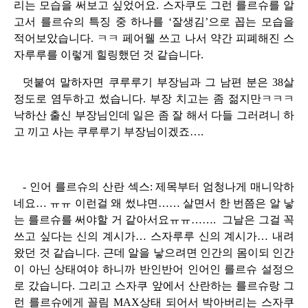
리는 모습을 써보고 싶었어요. 스자쿠도 그런 를르슈를 알
고서 를르슈의 특징 중 하나를 ‘잘생김’으로 꼽는 모습을
적어보았습니다. ㅋㅋ 페어웰 쓰고 나서 약간 피폐해진 스
자루루를 이렇게 힐링했던 것 같습니다.
덧붙여 말하자면 쿠루루기 부장님과 그 남편 분은 38살
정도로 염두하고 썼습니다. 부장 치고는 좀 젊지만ㅋㅋㅋ
낙하산 출신 부장님인데 일은 좀 잘 해서 다들 그러려니 하
고 끼고 사는 쿠루루기 부장님이겠죠….
- 인어 를르슈의 산란 섹스: 제목부터 엄청나게 매니악하
네요… ㅠㅠ 이런걸 왜 썼냐면…… 살면서 한 번쯤은 알 낳
는 를르슈를 써야할 거 같아서요ㅠㅠ……. 그날은 그걸 꼭
쓰고 싶다는 신의 계시가… 스자루루 신의 계시가… 내려
왔던 것 같습니다. 근데 알을 낳으려면 인간의 몸이되 인간
이 아닌 상태여야 하니까 반인반어 인어인 를르슈 설정으
로 갔습니다. 그리고 스자쿠 앞에서 산란하는 를르슈랑 그
런 를르슈에게 꼴림 MAX상태 되어서 박아버리는 스자쿠