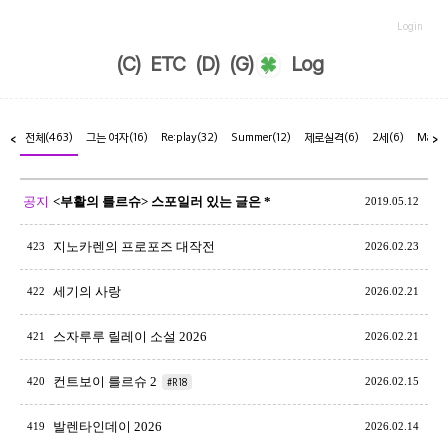
Login
(C)
ETC
(D)
(G)
Log
전체
(463)
그는 여자
(16)
Re:play
(32)
Summer
(12)
제로실격
(6)
2세
(6)
Marr
<
>
공지
<부활의 를르슈> 스포일러 있는 글은 *
2019.05.12
지노카렌의 프로포즈 대작전
423
2026.02.23
세기의 사랑
422
2026.02.21
스자루루 릴레이 소설 2026
421
2026.02.21
컨트보이 를르슈 2
420
#R18
2026.02.15
발렌타인데이 2026
419
2026.02.14