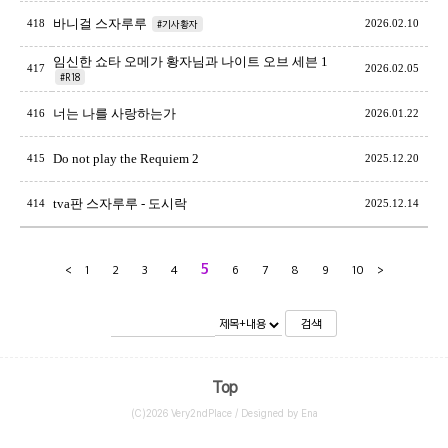
바니걸 스자루루
418
#기사황자
2026.02.10
임신한 쇼타 오메가 황자님과 나이트 오브 세븐 1
417
2026.02.05
#R18
너는 나를 사랑하는가
416
2026.01.22
Do not play the Requiem 2
415
2025.12.20
tva판 스자루루 - 도시락
414
2025.12.14
5
<
1
2
3
4
6
7
8
9
10
>
검색
Top
(C)2026 Very2ndPlace / Designed by Ena