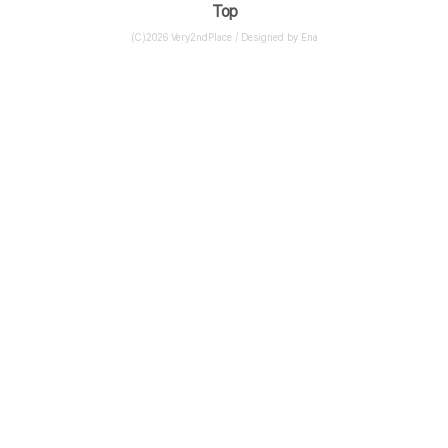
Top
(C)2026 Very2ndPlace / Designed by Ena