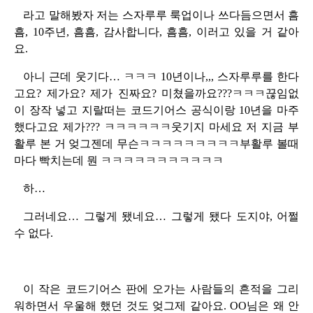
라고 말해봤자 저는 스자루루 룩업이나 쓰다듬으면서 흠
흠, 10주년, 흠흠, 감사합니다, 흠흠, 이러고 있을 거 같아
요.
아니 근데 웃기다… ㅋㅋㅋ 10년이나,,, 스자루루를 한다
고요? 제가요? 제가 진짜요? 미쳤을까요???ㅋㅋㅋ끊임없
이 장작 넣고 지랄떠는 코드기어스 공식이랑 10년을 마주
했다고요 제가??? ㅋㅋㅋㅋㅋㅋ웃기지 마세요 저 지금 부
활루 본 거 엊그젠데 무슨ㅋㅋㅋㅋㅋㅋㅋㅋㅋ부활루 볼때
마다 빡치는데 뭔 ㅋㅋㅋㅋㅋㅋㅋㅋㅋㅋㅋ
하…
그러네요… 그렇게 됐네요… 그렇게 됐다 도지야, 어쩔
수 없다.
이 작은 코드기어스 판에 오가는 사람들의 흔적을 그리
워하면서 우울해 했던 것도 엊그제 같아요. OO님은 왜 안