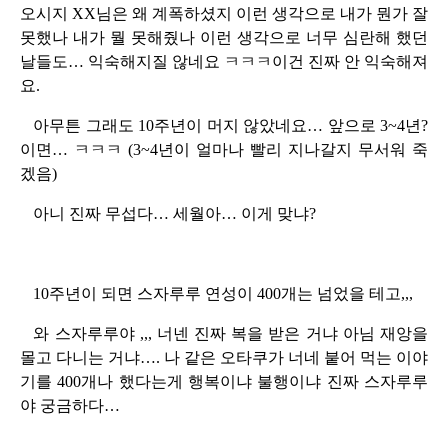
오시지 XX님은 왜 계폭하셨지 이런 생각으로 내가 뭔가 잘
못했나 내가 뭘 못해줬나 이런 생각으로 너무 심란해 했던
날들도… 익숙해지질 않네요 ㅋㅋㅋ이건 진짜 안 익숙해져
요.
아무튼 그래도 10주년이 머지 않았네요… 앞으로 3~4년?
이면… ㅋㅋㅋ (3~4년이 얼마나 빨리 지나갈지 무서워 죽
겠음)
아니 진짜 무섭다… 세월아… 이게 맞냐?
10주년이 되면 스자루루 연성이 400개는 넘었을 테고,,,
와 스자루루야 ,,, 너넨 진짜 복을 받은 거냐 아님 재앙을
몰고 다니는 거냐…. 나 같은 오타쿠가 너네 붙어 먹는 이야
기를 400개나 했다는게 행복이냐 불행이냐 진짜 스자루루
야 궁금하다…