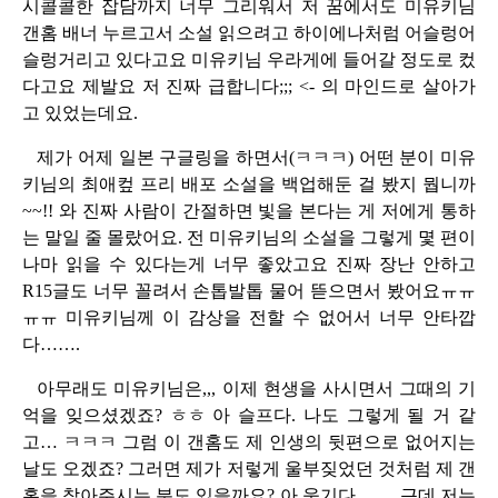
시콜콜한 잡담까지 너무 그리워서 저 꿈에서도 미유키님
갠홈 배너 누르고서 소설 읽으려고 하이에나처럼 어슬렁어
슬렁거리고 있다고요 미유키님 우라게에 들어갈 정도로 컸
다고요 제발요 저 진짜 급합니다;;; <- 의 마인드로 살아가
고 있었는데요.
제가 어제 일본 구글링을 하면서(ㅋㅋㅋ) 어떤 분이 미유
키님의 최애컾 프리 배포 소설을 백업해둔 걸 봤지 뭡니까
~~!! 와 진짜 사람이 간절하면 빛을 본다는 게 저에게 통하
는 말일 줄 몰랐어요. 전 미유키님의 소설을 그렇게 몇 편이
나마 읽을 수 있다는게 너무 좋았고요 진짜 장난 안하고
R15글도 너무 꼴려서 손톱발톱 물어 뜯으면서 봤어요ㅠㅠ
ㅠㅠ 미유키님께 이 감상을 전할 수 없어서 너무 안타깝
다…….
아무래도 미유키님은,,, 이제 현생을 사시면서 그때의 기
억을 잊으셨겠죠? ㅎㅎ 아 슬프다. 나도 그렇게 될 거 같
고… ㅋㅋㅋ 그럼 이 갠홈도 제 인생의 뒷편으로 없어지는
날도 오겠죠? 그러면 제가 저렇게 울부짖었던 것처럼 제 갠
홈을 찾아주시는 분도 있을까요? 아 웃기다……. 근데 저는