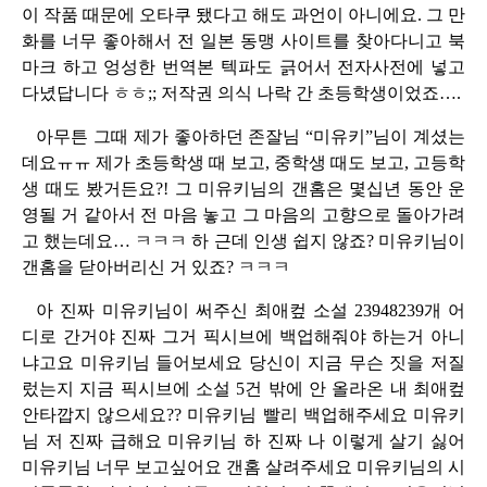
이 작품 때문에 오타쿠 됐다고 해도 과언이 아니에요. 그 만
화를 너무 좋아해서 전 일본 동맹 사이트를 찾아다니고 북
마크 하고 엉성한 번역본 텍파도 긁어서 전자사전에 넣고
다녔답니다 ㅎㅎ;; 저작권 의식 나락 간 초등학생이었죠….
아무튼 그때 제가 좋아하던 존잘님 “미유키”님이 계셨는
데요ㅠㅠ 제가 초등학생 때 보고, 중학생 때도 보고, 고등학
생 때도 봤거든요?! 그 미유키님의 갠홈은 몇십년 동안 운
영될 거 같아서 전 마음 놓고 그 마음의 고향으로 돌아가려
고 했는데요… ㅋㅋㅋ 하 근데 인생 쉽지 않죠? 미유키님이
갠홈을 닫아버리신 거 있죠? ㅋㅋㅋ
아 진짜 미유키님이 써주신 최애컾 소설 23948239개 어
디로 간거야 진짜 그거 픽시브에 백업해줘야 하는거 아니
냐고요 미유키님 들어보세요 당신이 지금 무슨 짓을 저질
렀는지 지금 픽시브에 소설 5건 밖에 안 올라온 내 최애컾
안타깝지 않으세요?? 미유키님 빨리 백업해주세요 미유키
님 저 진짜 급해요 미유키님 하 진짜 나 이렇게 살기 싫어
미유키님 너무 보고싶어요 갠홈 살려주세요 미유키님의 시