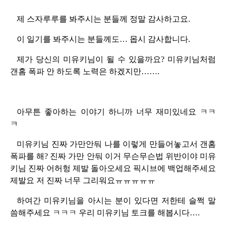
제 스자루루를 봐주시는 분들께 정말 감사하고요.
이 일기를 봐주시는 분들께도… 몹시 감사합니다.
제가 당신의 미유키님이 될 수 있을까요? 미유키님처럼
갠홈 폭파 안 하도록 노력은 하겠지만…….
아무튼 좋아하는 이야기 하니까 너무 재미있네요 ㅋㅋ
ㅋ
미유키님 진짜 가만안둬 나를 이렇게 만들어놓고서 갠홈
폭파를 해? 진짜 가만 안둬 이거 무슨무슨법 위반이야 미유
키님 진짜 어허헝 제발 돌아오세요 픽시브에 백업해주세요
제발요 저 진짜 너무 그리워요ㅠㅠㅠㅠㅠ
하여간 미유키님을 아시는 분이 있다면 저한테 슬쩍 말
씀해주세요 ㅋㅋㅋ 우리 미유키님 토크를 해봅시다….