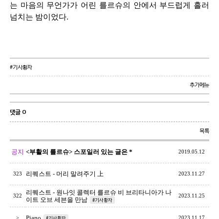
는 마음의 무언가가 어린 를르슈의 안에서 부드럽게 흘러
넘치는 밤이었다.
#기사황자
추가메뉴
댓글 0
목록
공지
<부활의 를르슈> 스포일러 있는 글은 *
2019.05.12
리퀘스트 - 머리 말려주기 上
323
2023.11.27
리퀘스트 - 원나잇 콜렉터 를르슈 비 브리타니아가 나
322
2023.11.25
이트 오브 세븐을 만남
#기사황자
Piano
>
#기사황자
2023.11.17