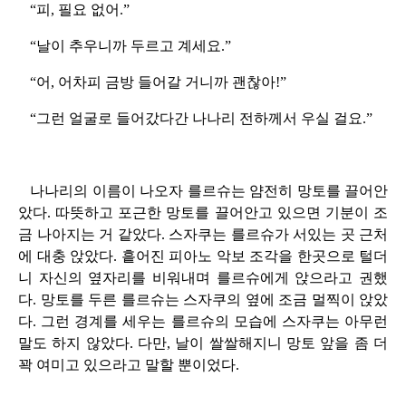
“피, 필요 없어.”
“날이 추우니까 두르고 계세요.”
“어, 어차피 금방 들어갈 거니까 괜찮아!”
“그런 얼굴로 들어갔다간 나나리 전하께서 우실 걸요.”
나나리의 이름이 나오자 를르슈는 얌전히 망토를 끌어안
았다. 따뜻하고 포근한 망토를 끌어안고 있으면 기분이 조
금 나아지는 거 같았다. 스자쿠는 를르슈가 서있는 곳 근처
에 대충 앉았다. 흩어진 피아노 악보 조각을 한곳으로 털더
니 자신의 옆자리를 비워내며 를르슈에게 앉으라고 권했
다. 망토를 두른 를르슈는 스자쿠의 옆에 조금 멀찍이 앉았
다. 그런 경계를 세우는 를르슈의 모습에 스자쿠는 아무런
말도 하지 않았다. 다만, 날이 쌀쌀해지니 망토 앞을 좀 더
꽉 여미고 있으라고 말할 뿐이었다.