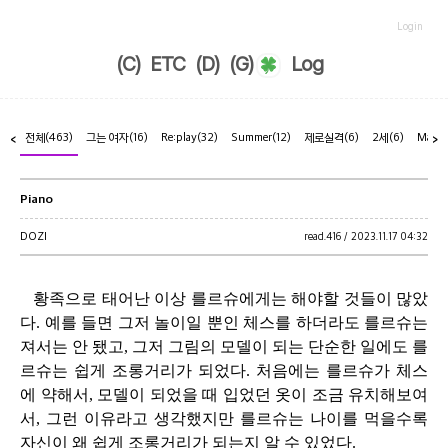
Login
(C)
ETC
(D)
(G)
Log
전체
(463)
그는 여자
(16)
Re:play
(32)
Summer
(12)
제로실격
(6)
2세
(6)
Marr
<
>
Piano
DOZI
read.
416 /
2023.11.17 04:32
황족으로 태어난 이상 를르슈에게는 해야할 것들이 많았
다. 예를 들면 그저 놀이일 뿐인 체스를 하더라도 를르슈는
져서는 안 됐고, 그저 그림의 모델이 되는 단순한 일에도 를
르슈는 쉽게 조롱거리가 되었다. 처음에는 를르슈가 체스
에 약해서, 모델이 되었을 때 입었던 옷이 조금 유치해보여
서, 그런 이유라고 생각했지만 를르슈는 나이를 먹을수록
자신이 왜 쉽게 조롱거리가 되는지 알 수 있었다.